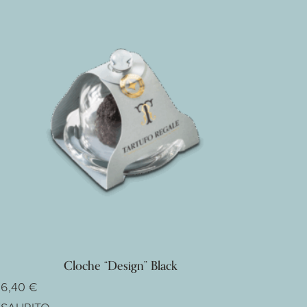
C
D
Cloche “Design” Black
26,40
€
B