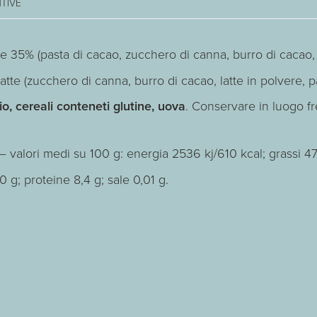
TIVE
 35% (pasta di cacao, zucchero di canna, burro di cacao, le
tte (zucchero di canna, burro di cacao, latte in polvere, pas
o, cereali conteneti glutine, uova
. Conservare in luogo fr
– valori medi su 100 g: energia 2536 kj/610 kcal; grassi 47 g
0 g; proteine 8,4 g; sale 0,01 g.