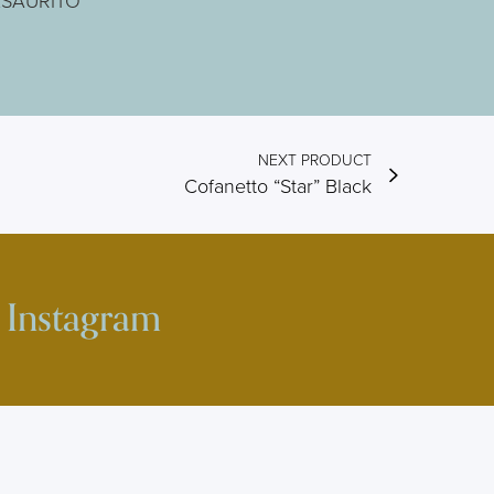
eggi tutto
ESAURITO
NEXT PRODUCT
Cofanetto “Star” Black
Instagram