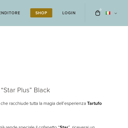
0
T
ENDITORE
SHOP
LOGIN
o
g
g
l
e
c
a
r
t
m
o
“Star Plus” Black
d
a
 che racchiude tutta la magia dell’esperienza
Tartufo
l
già rende speciale il cofanetto “
Star
”, riceverai un