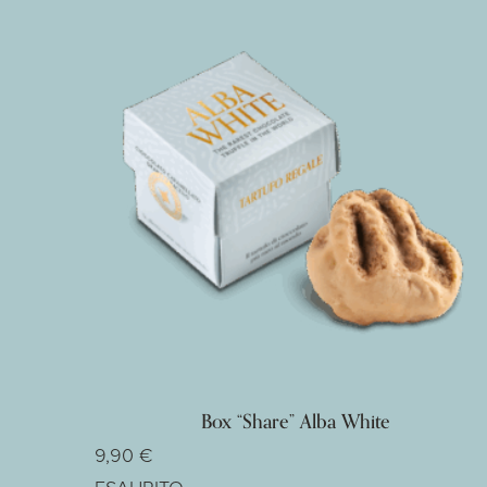
B
o
x
“
S
h
a
r
e
”
A
l
b
Box “Share” Alba White
a
9,90
€
W