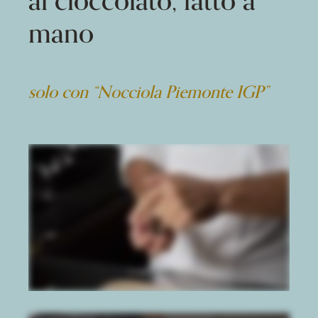
al cioccolato, fatto a
mano
solo con “Nocciola Piemonte IGP”